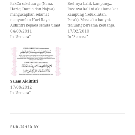
PakCu sekeluarga (Nana,
Beshnya balik kampung...
Haziq, Damia dan Najwa)
Rasanya kali ni aku lama kat
mengucapkan selamat
kampung (Teluk Intan,
menyambut Hari Raya
Perak). Masa aku banyak
Aidilfitri kepada semua umat
terluang bersama keluarga.
Islam. Semoga raya tahun ni
04/09/2011
Meskipun, Mak Mok telah
17/02/2010
lebih bermakna kepada kita
tiada, namun suasana dan
In "Semasa"
In "Semasa"
serta insan2 yg tersayang
kemesraan antara kami
sekeluarga amat akrab skali.
Teringat aku masa zaman
kanak-kanak. Saja aku balik
kg ikut jalan lama (KL - Klang
-…
Salam Aidilfitri
17/08/2012
In "Semasa"
PUBLISHED BY