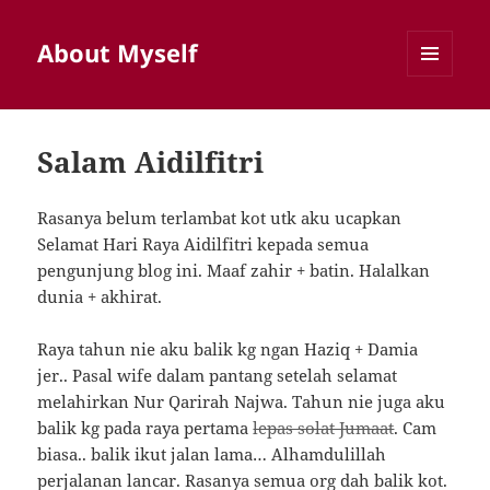
About Myself
MENU
AND
WIDGETS
Salam Aidilfitri
Rasanya belum terlambat kot utk aku ucapkan
Selamat Hari Raya Aidilfitri kepada semua
pengunjung blog ini. Maaf zahir + batin. Halalkan
dunia + akhirat.
Raya tahun nie aku balik kg ngan Haziq + Damia
jer.. Pasal wife dalam pantang setelah selamat
melahirkan Nur Qarirah Najwa. Tahun nie juga aku
balik kg pada raya pertama
lepas solat Jumaat
. Cam
biasa.. balik ikut jalan lama… Alhamdulillah
perjalanan lancar. Rasanya semua org dah balik kot.