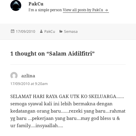
PakCu
I'm a simple person
View all posts by PakCu
Posted
Author
Categories
17/09/2010
PakCu
Semasa
on
1 thought on “Salam Aidilfitri”
azlina
says:
17/09/2010 at 9:20am
SELAMAT HARI RAYA GAK UTK KO SKELUARGA……
semoga syawal kali ini lebih bermakna dengan
kedatangan orang baru……rezeki yang baru…rahmat
yg baru …pekerjaan yang baru…may god bless u &
ur family….insyaallah….