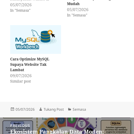
Mudah
dunia. Tapi ramai yang tak
05/07/2026
05/07/2026
sedar ada beberapa cara
In "Semasa"
In "Semasa"
untuk optimize code PHP
supaya website jadi leb...
Cara Optimize MySQL
Supaya Website Tak
Lambat
09/07/2026
Similar post
Posted
Author
Categories
05/07/2026
Tukang Post
Semasa
on
Post
PREVIOUS
navigation
Ekosistem Pangkalan Data Moden:
Previous