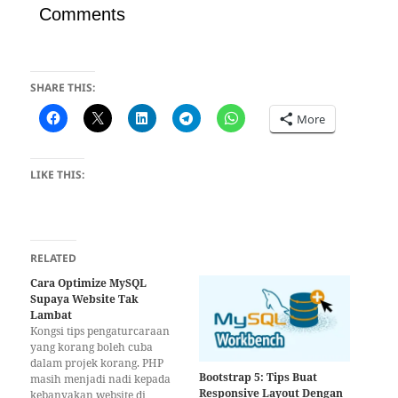
Comments
SHARE THIS:
More
LIKE THIS:
RELATED
Cara Optimize MySQL
Supaya Website Tak
Lambat
Kongsi tips pengaturcaraan
yang korang boleh cuba
dalam projek korang. PHP
Bootstrap 5: Tips Buat
masih menjadi nadi kepada
Responsive Layout Dengan
kebanyakan website di