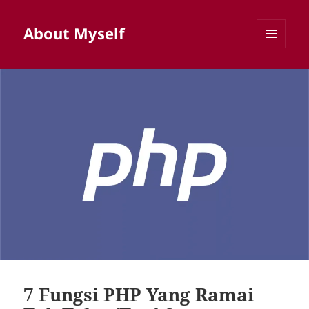
About Myself
MENU
AND
WIDGETS
7 Fungsi PHP Yang Ramai