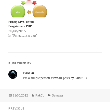
bersama dengan lelaki apa
dan siapa, serta…
Prinsip MVC untuk
Pengaturcara PHP
20/08/2015
In "Pengaturcaraan"
PUBLISHED BY
PakCu
I'm a simple person
View all posts by PakCu
Posted
Author
Categories
31/05/2012
PakCu
Semasa
on
Post
PREVIOUS