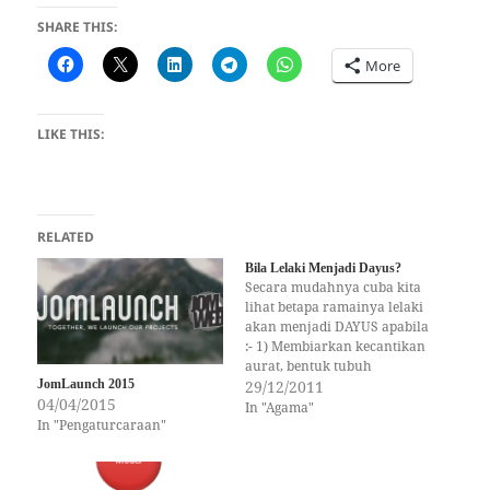
SHARE THIS:
More
LIKE THIS:
RELATED
Bila Lelaki Menjadi Dayus?
Secara mudahnya cuba kita
lihat betapa ramainya lelaki
akan menjadi DAYUS apabila
:- 1) Membiarkan kecantikan
aurat, bentuk tubuh
JomLaunch 2015
isterinya dinikmati oleh
29/12/2011
04/04/2015
lelaki lain sepanjang waktu
In "Agama"
In "Pengaturcaraan"
pejabat (jika bekerja) atau di
luar rumah. 2) Membiarkan
isterinya balik lewat dari
kerja yang tidak diketahui