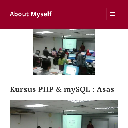
About Myself
MENU
AND
WIDGETS
Kursus PHP & mySQL : Asas