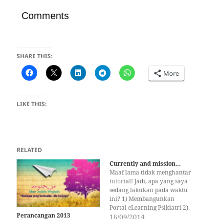
Comments
SHARE THIS:
More
LIKE THIS:
RELATED
Currently and mission…
Maaf lama tidak menghantar
tutorial! Jadi, apa yang saya
sedang lakukan pada waktu
ini? 1) Membangunkan
Portal eLearning Psikiatri 2)
Perancangan 2013
Membangunkan Sistem
16/09/2014