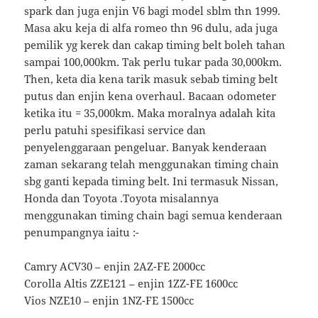
spark dan juga enjin V6 bagi model sblm thn 1999.
Masa aku keja di alfa romeo thn 96 dulu, ada juga
pemilik yg kerek dan cakap timing belt boleh tahan
sampai 100,000km. Tak perlu tukar pada 30,000km.
Then, keta dia kena tarik masuk sebab timing belt
putus dan enjin kena overhaul. Bacaan odometer
ketika itu = 35,000km. Maka moralnya adalah kita
perlu patuhi spesifikasi service dan
penyelenggaraan pengeluar. Banyak kenderaan
zaman sekarang telah menggunakan timing chain
sbg ganti kepada timing belt. Ini termasuk Nissan,
Honda dan Toyota .Toyota misalannya
menggunakan timing chain bagi semua kenderaan
penumpangnya iaitu :-
Camry ACV30 – enjin 2AZ-FE 2000cc
Corolla Altis ZZE121 – enjin 1ZZ-FE 1600cc
Vios NZE10 – enjin 1NZ-FE 1500cc