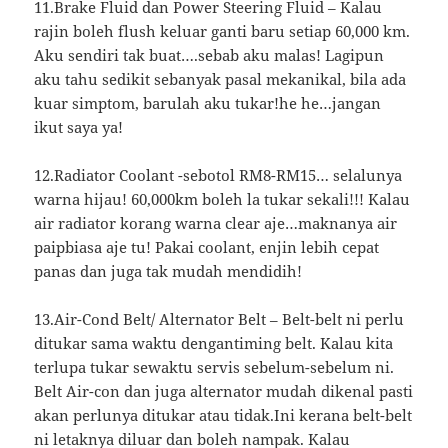
11.Brake Fluid dan Power Steering Fluid – Kalau
rajin boleh flush keluar ganti baru setiap 60,000 km.
Aku sendiri tak buat….sebab aku malas! Lagipun
aku tahu sedikit sebanyak pasal mekanikal, bila ada
kuar simptom, barulah aku tukar!he he…jangan
ikut saya ya!
12.Radiator Coolant -sebotol RM8-RM15… selalunya
warna hijau! 60,000km boleh la tukar sekali!!! Kalau
air radiator korang warna clear aje…maknanya air
paipbiasa aje tu! Pakai coolant, enjin lebih cepat
panas dan juga tak mudah mendidih!
13.Air-Cond Belt/ Alternator Belt – Belt-belt ni perlu
ditukar sama waktu dengantiming belt. Kalau kita
terlupa tukar sewaktu servis sebelum-sebelum ni.
Belt Air-con dan juga alternator mudah dikenal pasti
akan perlunya ditukar atau tidak.Ini kerana belt-belt
ni letaknya diluar dan boleh nampak. Kalau