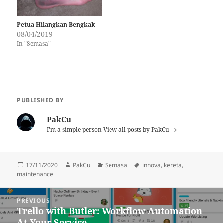
Petua Hilangkan Bengkak
08/04/2019
In "Semasa"
PUBLISHED BY
PakCu
I'm a simple person
View all posts by PakCu
Posted
Author
Categories
Tags
17/11/2020
PakCu
Semasa
innova
,
kereta
,
on
maintenance
Post
PREVIOUS
navigation
Trello with Butler: Workflow Automation
Previous
At Your Service
post: