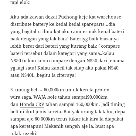
tapi elok!
Aku ada kawan dekat Puchong keje kat warehouse
distribute battery ke kedai kedai spareparts…dia
yang bagitahu ilmu kat aku camner nak kenal bateri
baik dengan yang tak baik! Bateriyg baik biasanya
lebih berat dari bateri yang kurang baik ( compare
bateri tersebut dalam kategori yang sama..kalau
NS50 tu kau kena compare dengan NS50 dari jenama
yg lagi satu! Kalau kancil tak silap aku pakai NS40
atau NS40L..begitu la citernya!
5. timing belt – 60,000km untuk kereta proton
wira,saga. WAJA bole tahan sampai90,000km
dan
Honda CRV
tahan sampai 160,000km. Jadi timing
belt ni ikut jenis kereta. Banyak orang tak tahu, depa
sampai aje 60,000km terus tukar tak kira la diapakai
apa keretapun! Mekanik sengeh aje la, buat apa
tolak rezeki!