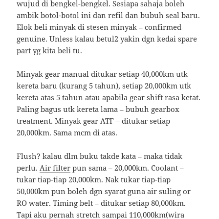
wujud di bengkel-bengkel. Sesiapa sahaja boleh
ambik botol-botol ini dan refil dan bubuh seal baru.
Elok beli minyak di stesen minyak – confirmed
genuine. Unless kalau betul2 yakin dgn kedai spare
part yg kita beli tu.
Minyak gear manual ditukar setiap 40,000km utk
kereta baru (kurang 5 tahun), setiap 20,000km utk
kereta atas 5 tahun atau apabila gear shift rasa ketat.
Paling bagus utk kereta lama – bubuh gearbox
treatment. Minyak gear ATF – ditukar setiap
20,000km. Sama mcm di atas.
Flush? kalau dlm buku takde kata – maka tidak
perlu.
Air filter
pun sama – 20,000km. Coolant –
tukar tiap-tiap 20,000km. Nak tukar tiap-tiap
50,000km pun boleh dgn syarat guna air suling or
RO water. Timing belt – ditukar setiap 80,000km.
Tapi aku pernah stretch sampai 110,000km(wira