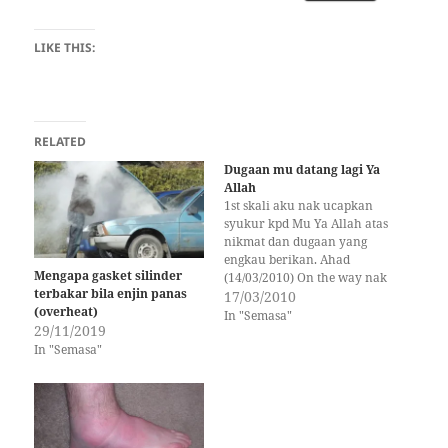
LIKE THIS:
RELATED
Dugaan mu datang lagi Ya
Allah
1st skali aku nak ucapkan
syukur kpd Mu Ya Allah atas
nikmat dan dugaan yang
engkau berikan. Ahad
Mengapa gasket silinder
(14/03/2010) On the way nak
terbakar bila enjin panas
pegi Ahmad (member PTM)
17/03/2010
(overheat)
kawen.. Tetiba kete jammed
In "Semasa"
29/11/2019
kat highway berdekatan
In "Semasa"
dengan Tol Bukit Mahkota.
Kesiannya anak dan isteri,
terpaksa berpanas dan
menunggu di tengah-tengah
highway. Aku…