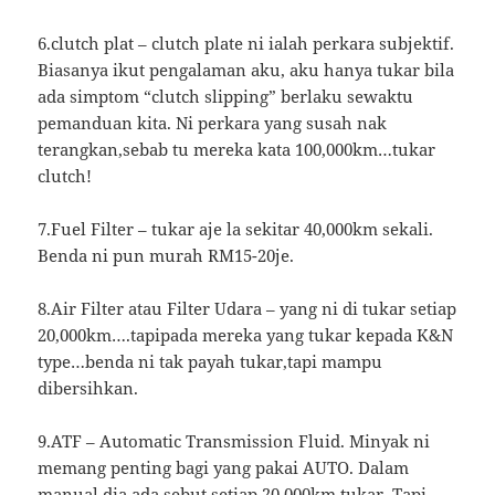
6.clutch plat – clutch plate ni ialah perkara subjektif.
Biasanya ikut pengalaman aku, aku hanya tukar bila
ada simptom “clutch slipping” berlaku sewaktu
pemanduan kita. Ni perkara yang susah nak
terangkan,sebab tu mereka kata 100,000km…tukar
clutch!
7.Fuel Filter – tukar aje la sekitar 40,000km sekali.
Benda ni pun murah RM15-20je.
8.Air Filter atau Filter Udara – yang ni di tukar setiap
20,000km….tapipada mereka yang tukar kepada K&N
type…benda ni tak payah tukar,tapi mampu
dibersihkan.
9.ATF – Automatic Transmission Fluid. Minyak ni
memang penting bagi yang pakai AUTO. Dalam
manual dia ada sebut setiap 20,000km tukar. Tapi