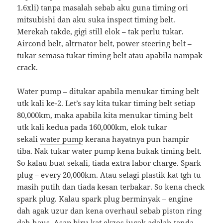
1.6xli) tanpa masalah sebab aku guna timing ori
mitsubishi dan aku suka inspect timing belt.
Merekah takde, gigi still elok – tak perlu tukar.
Aircond belt, altrnator belt, power steering belt –
tukar semasa tukar timing belt atau apabila nampak
crack.
Water pump – ditukar apabila menukar timing belt
utk kali ke-2. Let’s say kita tukar timing belt setiap
80,000km, maka apabila kita menukar timing belt
utk kali kedua pada 160,000km, elok tukar
sekali
water pump
kerana hayatnya pun hampir
tiba. Nak tukar water pump kena bukak timing belt.
So kalau buat sekali, tiada extra labor charge. Spark
plug – every 20,000km. Atau selagi plastik kat tgh tu
masih putih dan tiada kesan terbakar. So kena check
spark plug. Kalau spark plug berminyak – engine
dah agak uzur dan kena overhaul sebab piston ring
dah haus. Asap biru kat ekzos jugak adalah tanda