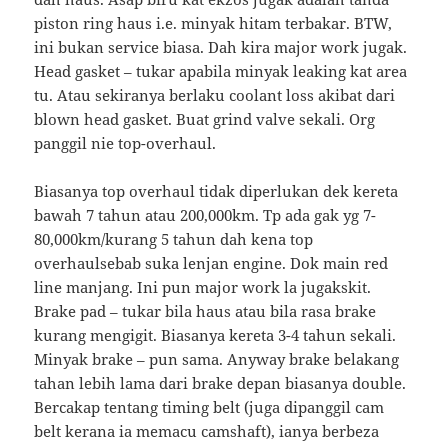
piston ring haus i.e. minyak hitam terbakar. BTW,
ini bukan service biasa. Dah kira major work jugak.
Head gasket – tukar apabila minyak leaking kat area
tu. Atau sekiranya berlaku coolant loss akibat dari
blown head gasket. Buat grind valve sekali. Org
panggil nie top-overhaul.
Biasanya top overhaul tidak diperlukan dek kereta
bawah 7 tahun atau 200,000km. Tp ada gak yg 7-
80,000km/kurang 5 tahun dah kena top
overhaulsebab suka lenjan engine. Dok main red
line manjang. Ini pun major work la jugakskit.
Brake pad – tukar bila haus atau bila rasa brake
kurang mengigit. Biasanya kereta 3-4 tahun sekali.
Minyak brake – pun sama. Anyway brake belakang
tahan lebih lama dari brake depan biasanya double.
Bercakap tentang timing belt (juga dipanggil cam
belt kerana ia memacu camshaft), ianya berbeza