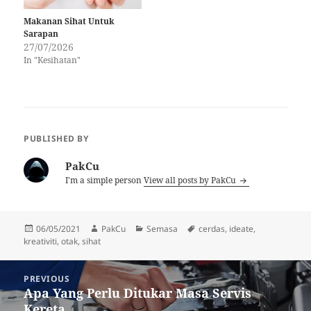
absences sehingga konvulsi
merangsang…
(jatuh atau goncangan
Makanan Sihat Untuk
badan) berlaku beberapa…
Sarapan
27/07/2026
In "Kesihatan"
PUBLISHED BY
PakCu
I'm a simple person
View all posts by PakCu
Posted
Author
Categories
Tags
06/05/2021
PakCu
Semasa
cerdas
,
ideate
,
on
kreativiti
,
otak
,
sihat
Post
PREVIOUS
navigation
Apa Yang Perlu Ditukar Masa Servis
Previous
Kereta
post: