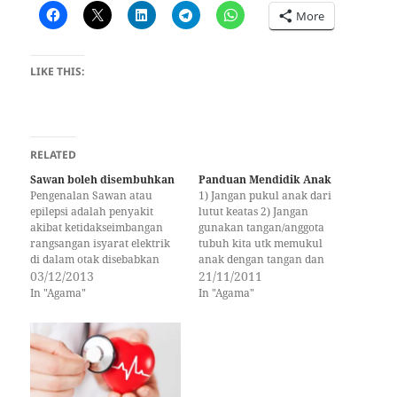
More
LIKE THIS:
RELATED
Sawan boleh disembuhkan
Panduan Mendidik Anak
Pengenalan Sawan atau
1) Jangan pukul anak dari
epilepsi adalah penyakit
lutut keatas 2) Jangan
akibat ketidakseimbangan
gunakan tangan/anggota
rangsangan isyarat elektrik
tubuh kita utk memukul
di dalam otak disebabkan
anak dengan tangan dan
kecederaan semasa atau
03/12/2013
jangan sesekali menampar
21/11/2011
selepas kelahiran, tumor
anak pakai tangan kita.
In "Agama"
In "Agama"
atau demam ketika kanak-
Nanti anak jadi bertambah
kanak atau jangkitan.
degil dan nakal dan tak boleh
Serangan sawan berbeza
control. 3) Rotan/pukul anak
dari segi intensiti dan
di telapak kakinya. Secara
frekuensi, bermula dengan
saintifiknya ada kaitan
kehilangan memori ringan -
dengan refleksologi dan