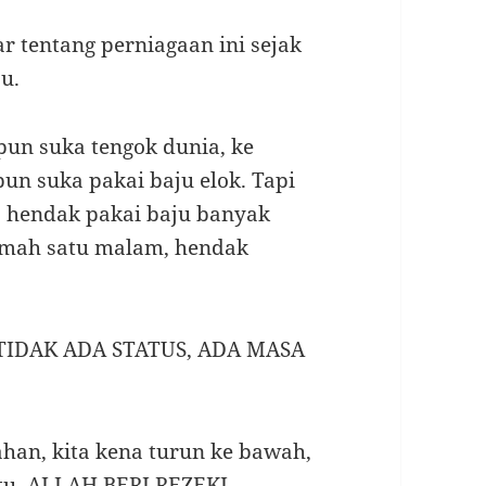
ar tentang perniagaan ini sejak
pu.
un suka tengok dunia, ke
un suka pakai baju elok. Tapi
 hendak pakai baju banyak
umah satu malam, hendak
a TIDAK ADA STATUS, ADA MASA
han, kita kena turun ke bawah,
tu. ALLAH BERI REZEKI