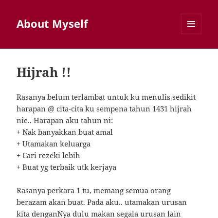
About Myself
MENU
AND
WIDGETS
Hijrah !!
Rasanya belum terlambat untuk ku menulis sedikit
harapan @ cita-cita ku sempena tahun 1431 hijrah
nie.. Harapan aku tahun ni:
+ Nak banyakkan buat amal
+ Utamakan keluarga
+ Cari rezeki lebih
+ Buat yg terbaik utk kerjaya
Rasanya perkara 1 tu, memang semua orang
berazam akan buat. Pada aku.. utamakan urusan
kita denganNya dulu makan segala urusan lain