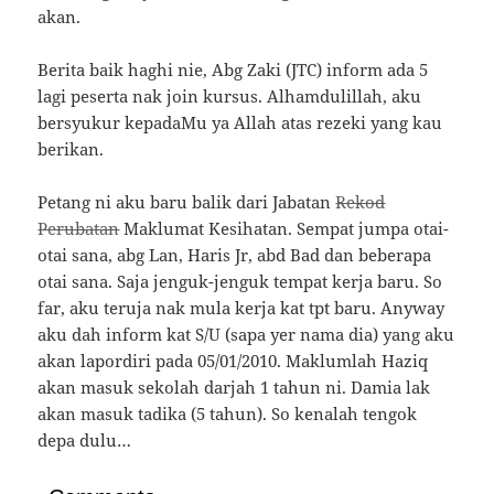
akan.
Berita baik haghi nie, Abg Zaki (JTC) inform ada 5
lagi peserta nak join kursus. Alhamdulillah, aku
bersyukur kepadaMu ya Allah atas rezeki yang kau
berikan.
Petang ni aku baru balik dari Jabatan
Rekod
Perubatan
Maklumat Kesihatan. Sempat jumpa otai-
otai sana, abg Lan, Haris Jr, abd Bad dan beberapa
otai sana. Saja jenguk-jenguk tempat kerja baru. So
far, aku teruja nak mula kerja kat tpt baru. Anyway
aku dah inform kat S/U (sapa yer nama dia) yang aku
akan lapordiri pada 05/01/2010. Maklumlah Haziq
akan masuk sekolah darjah 1 tahun ni. Damia lak
akan masuk tadika (5 tahun). So kenalah tengok
depa dulu…