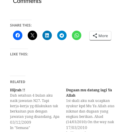
Comments
SHARE THIS:
More
LIKE THIS:
RELATED
Hijrah !!
Dugaan mu datang lagi Ya
Dah setahun 4 bulan aku
Allah
naik jawatan N27. Tapi
1st skali aku nak ucapkan
kerja-kerja yg dilakukan tak
syukur kpd Mu Ya Allah atas
berkaitan pun dengan
nikmat dan dugaan yang
jawatan yang disandang. Apa
engkau berikan. Ahad
yg aku buat.. photostat
03/12/2009
(14/03/2010) On the way nak
dokumen, hantar surat,
pegi Ahmad (member PTM)
17/03/2010
In "Semasa"