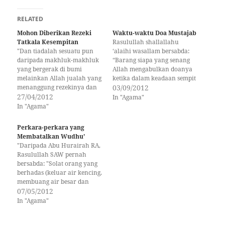
RELATED
Mohon Diberikan Rezeki
Waktu-waktu Doa Mustajab
Tatkala Kesempitan
Rasulullah shallallahu
"Dan tiadalah sesuatu pun
‘alaihi wasallam bersabda:
daripada makhluk-makhluk
“Barang siapa yang senang
yang bergerak di bumi
Allah mengabulkan doanya
melainkan Allah jualah yang
ketika dalam keadaan sempit
menanggung rezekinya dan
serta berduka maka
03/09/2012
mengetahui tempat
27/04/2012
hendaknya ia banyak berdoa
In "Agama"
kediamannya dan tempat ia
ketika dalam keadaan
In "Agama"
disimpan. Semua itu tersurat
lapang.” (HR At-Tirmidzi
di dalam kitab (Loh Mahfuz)
3304, Hadis Hasan) WAKTU-
Perkara-perkara yang
yang nyata (kepada
WAKTU YANG MUSTAJABNYA
Membatalkan Wudhu’
malaikat-malaikat) yang
DOA Allah memberikan
"Daripada Abu Hurairah RA,
berkenaan." - Surah Hud:6
setiap waktu dengan
Rasulullah SAW pernah
Menurut Hadis riwayat al-
keutamaan dan kemuliaan
bersabda: "Solat orang yang
Hakim dan al-Tirmizi
yang berbeza-beza, di
berhadas (keluar air kencing,
daripada Zaid bin Aslam…
antaranya ada waktu-
membuang air besar dan
waktu…
kentut) tidak diterima (Allah)
07/05/2012
sebelum dia berwudhu."
In "Agama"
Seorang yang berasal dari
Hadramaut bertanya kepada