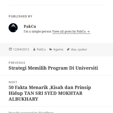
Abu Hurairah: "Apakah
hadas itu?" Abu Hurairah
menjawab: "Hadas itu
ertinya angin yang keluar
PUBLISHED BY
dari lubang anus."…
PakCu
I'm a simple person
View all posts by PakCu
Posted
Author
Categories
Tags
12/04/2012
PakCu
Agama
doa
,
syukur
on
Post
PREVIOUS
navigation
Strategi Memilih Program Di Universiti
Previous
post:
NEXT
50 Fakta Menarik ,Kisah dan Prinsip
Next
Hidup TAN SRI SYED MOKHTAR
post:
ALBUKHARY
Proudly powered by WordPress