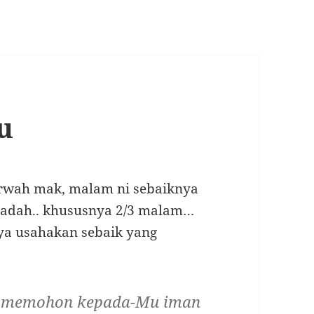
u
rwah mak, malam ni sebaiknya
badah.. khususnya 2/3 malam…
ya usahakan sebaik yang
mi memohon kepada-Mu iman