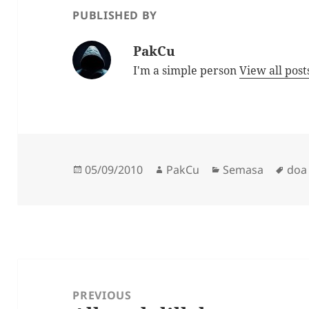
Ta’ala” • Rakaat
Allah, Setiap pen
PUBLISHED BY
pertama : Membaca
akan ada ubatnya
surah Al-Faatihah dan
Penyakit yang pa
PakCu
surah…
sukar diubati ad
I'm a simple person
View all pos
penyakit…
Posted
Author
Categories
Tag
05/09/2010
PakCu
Semasa
doa
on
Post
navigation
PREVIOUS