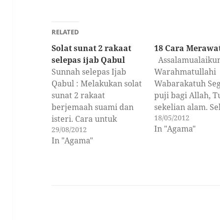
RELATED
Solat sunat 2 rakaat
18 Cara Merawat
selepas ijab Qabul
Assalamualaiku
Sunnah selepas Ijab
Warahmatullahi
Qabul : Melakukan solat
Wabarakatuh Seg
sunat 2 rakaat
puji bagi Allah, 
berjemaah suami dan
sekelian alam. S
18/05/2012
isteri. Cara untuk
serta salam buat
In "Agama"
29/08/2012
mengerjakannya ialah: •
junjungan mulia 
In "Agama"
Lafaz niatnya : “Usolli
Muhammad SAW
sunnata ba’dan nikahi
keluarga serta p
rak’ataini lillahi
sahabat dan peng
Ta’ala”Allahu Akbar”
yang istiqamah
Sahaja aku solat sunat
menuruti bagind
sesudah nikah dua
hingga ke hari ki
rakaat kerana Allah
Sahabat yang dir