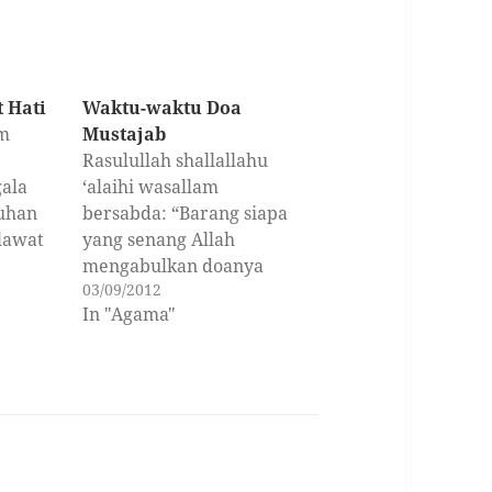
 Hati
Waktu-waktu Doa
m
Mustajab
Rasulullah shallallahu
ala
‘alaihi wasallam
Tuhan
bersabda: “Barang siapa
elawat
yang senang Allah
mengabulkan doanya
03/09/2012
Nabi
ketika dalam keadaan
In "Agama"
sempit serta berduka
ara
maka hendaknya ia
ikut
banyak berdoa ketika
dalam keadaan lapang.”
a
(HR At-Tirmidzi 3304,
amat.
Hadis Hasan) WAKTU-
ahmati
WAKTU YANG