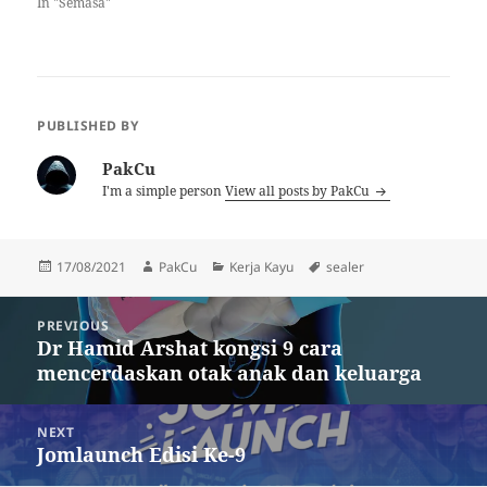
In "Semasa"
PUBLISHED BY
PakCu
I'm a simple person
View all posts by PakCu
Posted
Author
Categories
Tags
17/08/2021
PakCu
Kerja Kayu
sealer
on
Post
PREVIOUS
navigation
Dr Hamid Arshat kongsi 9 cara
Previous
mencerdaskan otak anak dan keluarga
post:
NEXT
Jomlaunch Edisi Ke-9
Next
post: