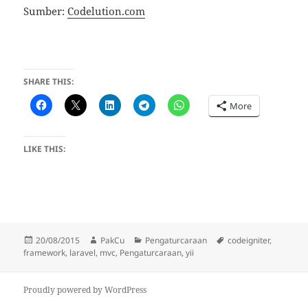
Sumber:
Codelution.com
SHARE THIS:
More
LIKE THIS:
Posted
Author
Categories
Tags
20/08/2015
PakCu
Pengaturcaraan
codeigniter
,
on
framework
,
laravel
,
mvc
,
Pengaturcaraan
,
yii
Proudly powered by WordPress