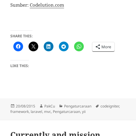
Sumber:
Codelution.com
SHARE THIS:
More
LIKE THIS:
Posted
Author
Categories
Tags
20/08/2015
PakCu
Pengaturcaraan
codeigniter
,
on
framework
,
laravel
,
mvc
,
Pengaturcaraan
,
yii
Currently and mission…