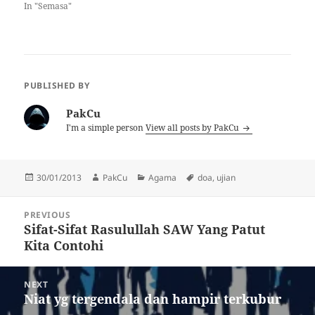
diperkatakan, Allah memberi
In "Semasa"
jalan buat setiap hamba-Nya
untuk memperolehi rezeki
dalam pelbagai bentuk yang
boleh menjadi punca
kebaikan dunia dan akhirat.
Di antaranya:
PUBLISHED BY
Menyempatkan diri
beribadah Allah tidak sia-
PakCu
siakan pengabdian…
I'm a simple person
View all posts by PakCu
Posted
Author
Categories
Tags
30/01/2013
PakCu
Agama
doa
,
ujian
on
Post
PREVIOUS
navigation
Sifat-Sifat Rasulullah SAW Yang Patut
Previous
Kita Contohi
post:
NEXT
Niat yg tergendala dan hampir terkubur
Next