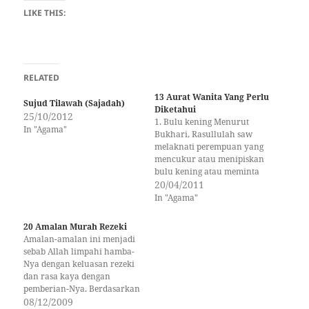
LIKE THIS:
RELATED
13 Aurat Wanita Yang Perlu
Sujud Tilawah (Sajadah)
Diketahui
25/10/2012
1. Bulu kening Menurut
In "Agama"
Bukhari, Rasullulah saw
melaknati perempuan yang
mencukur atau menipiskan
bulu kening atau meminta
supaya dicukurkan bulu
20/04/2011
kening - Petikan dari Hadith
In "Agama"
Riwayat Abu Daud Fi Fathil
Bari. 2. Kaki memakai gelang
20 Amalan Murah Rezeki
berloceng Dan janganlah
Amalan-amalan ini menjadi
mereka (perempuan)
sebab Allah limpahi hamba-
menghentakkan kaki (atau
Nya dengan keluasan rezeki
mengangkatnya) agar
dan rasa kaya dengan
diketahui perhiasan yang
pemberian-Nya. Berdasarkan
mereka sembunyikan -…
konsep rezeki yang telah
08/12/2009