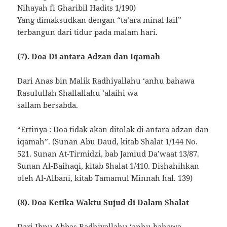
Nihayah fi Gharibil Hadits 1/190)
Yang dimaksudkan dengan “ta’ara minal lail”
terbangun dari tidur pada malam hari.
(7). Doa Di antara Adzan dan Iqamah
Dari Anas bin Malik Radhiyallahu ‘anhu bahawa
Rasulullah Shallallahu ‘alaihi wa
sallam bersabda.
“Ertinya : Doa tidak akan ditolak di antara adzan dan
iqamah”. (Sunan Abu Daud, kitab Shalat 1/144 No.
521. Sunan At-Tirmidzi, bab Jamiud Da’waat 13/87.
Sunan Al-Baihaqi, kitab Shalat 1/410. Dishahihkan
oleh Al-Albani, kitab Tamamul Minnah hal. 139)
(8). Doa Ketika Waktu Sujud di Dalam Shalat
Dari Ibnu Abbas Radhiyallahu ‘anhu bahawa