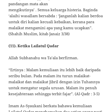
pandangan mata akan
mengikutinya’ . Semua keluarga histeria. Baginda
‘alaihi wasallam bersabda : ‘Janganlah kalian berdoa
untuk diri kalian kecuali kebaikan, kerana para
malaikat mengamini apa yang kamu ucapkan”.
(Shahih Muslim, kitab Janaiz 3/38)
(11). Ketika Lailatul Qadar
Allah Subhanahu wa Ta’ala berfirman.
“Ertinya : Malam kemuliaan itu lebih baik daripada
seribu bulan. Pada malam itu turun malaikat-
malaikat dan malaikat Jibril dengan izin Tuhannya
untuk mengatur segala urusan. Malam itu penuh
kesejahteraan sehingga terbit fajar”. (Al-Qadr : 3-5)
Imam As-Syaukani berkata bahawa kemuliaan
Lailatul Qadar mengharuskan doa setiap orang pasti