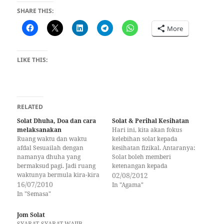
SHARE THIS:
More
LIKE THIS:
RELATED
Solat Dhuha, Doa dan cara
Solat & Perihal Kesihatan
melaksanakan
Hari ini, kita akan fokus
Ruang waktu dan waktu
kelebihan solat kepada
afdal Sesuailah dengan
kesihatan fizikal. Antaranya:
namanya dhuha yang
Solat boleh memberi
bermaksud pagi. Jadi ruang
ketenangan kepada
waktunya bermula kira-kira
seseorang. Hidup ini tidak
02/08/2012
20 minit selepas terbit
16/07/2010
pernah lekang daripada
In "Agama"
matahari atau disebut dalam
ujian. Oleh itu, cara terbaik
In "Semasa"
kitab-kitab fikah sebagai
menghadapi bebanan ujian
tinggi matahari daripada
dan tekanan dengan bersolat.
Jom Solat
pandangan jauh sekadar
Apa itu solat? Solat itu
SYARAT-SYARAT WAJIB