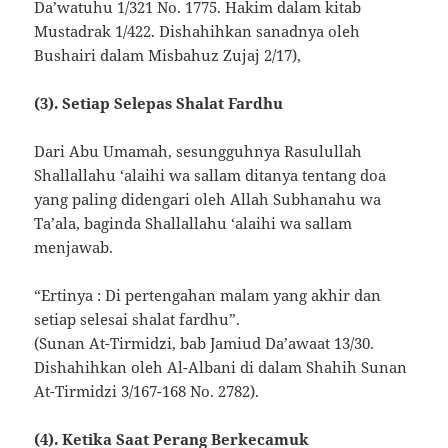
Da’watuhu 1/321 No. 1775. Hakim dalam kitab
Mustadrak 1/422. Dishahihkan sanadnya oleh
Bushairi dalam Misbahuz Zujaj 2/17),
(3). Setiap Selepas Shalat Fardhu
Dari Abu Umamah, sesungguhnya Rasulullah
Shallallahu ‘alaihi wa sallam ditanya tentang doa
yang paling didengari oleh Allah Subhanahu wa
Ta’ala, baginda Shallallahu ‘alaihi wa sallam
menjawab.
“Ertinya : Di pertengahan malam yang akhir dan
setiap selesai shalat fardhu”.
(Sunan At-Tirmidzi, bab Jamiud Da’awaat 13/30.
Dishahihkan oleh Al-Albani di dalam Shahih Sunan
At-Tirmidzi 3/167-168 No. 2782).
(4). Ketika Saat Perang Berkecamuk