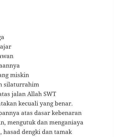
ga
ajar
sawan
jaannya
ang miskin
 silaturrahim
atas jalan Allah SWT
takan kecuali yang benar.
annya atas dasar kebenaran
un, mengutuk dan menganiaya
 hasad dengki dan tamak