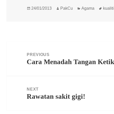
Posted
Author
Categories
Tags
24/01/2013
PakCu
Agama
kualiti
on
Post
navigation
PREVIOUS
Cara Menadah Tangan Ketik
Previous
post:
NEXT
Rawatan sakit gigi!
Next
post: