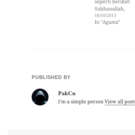
seperti berikut:
Subhanallah,
18/10/2013
Alhamdulillah,
In "Agama"
Lailahaillallah,
Allahuakbar dan
Lahawlawala
Quwwataillabillah
yilazim. Tetapi b
ramaikah dari ki
mengkaji apakah
maksud zikir-ziki
PUBLISHED BY
tersebut. Saya ra
segi bahasa hamp
PakCu
semua dari kita 
I'm a simple person
View all pos
maksudnya. Cuma
segi huraian mak
setiap zikir terse
tidak ramai yan