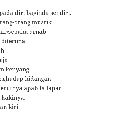
ada diri baginda sendiri.
rang-orang musrik
air/sepaha arnab
diterima.
h.
eja
um kenyang
enghadap hidangan
erutnya apabila lapar
 kakinya.
an kiri