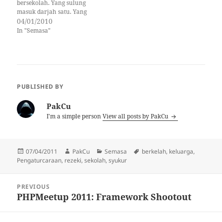
bersekolah. Yang sulung
masuk darjah satu. Yang
kedua masuk Tadika Sri
04/01/2010
Wawasan (5 tahun). Aku
In "Semasa"
ambil cuti, mudah sikit nak
uruskan anak. Dalam
kepayahan sedang
mengandung nak masuk 2
bulan, Nana sibuk
menguruskan anak. Syukur
PUBLISHED BY
aku ada isteri…
PakCu
I'm a simple person
View all posts by PakCu
Posted
Author
Categories
Tags
07/04/2011
PakCu
Semasa
berkelah
,
keluarga
,
on
Pengaturcaraan
,
rezeki
,
sekolah
,
syukur
Post
PREVIOUS
navigation
PHPMeetup 2011: Framework Shootout
Previous
post: