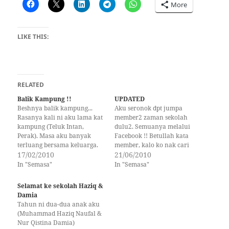
More
LIKE THIS:
RELATED
Balik Kampung !!
UPDATED
Beshnya balik kampung...
Aku seronok dpt jumpa
Rasanya kali ni aku lama kat
member2 zaman sekolah
kampung (Teluk Intan,
dulu2. Semuanya melalui
Perak). Masa aku banyak
Facebook !! Betullah kata
terluang bersama keluarga.
member, kalo ko nak cari
Meskipun, Mak Mok telah
17/02/2010
member ko, ko taip jer nama
21/06/2010
tiada, namun suasana dan
dia dlm facebook mesti
In "Semasa"
In "Semasa"
kemesraan antara kami
jumpa punya.. Tapi bukan
sekeluarga amat akrab skali.
semua.. Menariknya, jumpa
Selamat ke sekolah Haziq &
Teringat aku masa zaman
seorang, akan jumpa yg lain
Damia
kanak-kanak. Saja aku balik
lagi :) Skang ni aku tengah
Tahun ni dua-dua anak aku
kg ikut jalan lama (KL - Klang
bangunkan laman web…
(Muhammad Haziq Naufal &
-…
Nur Qistina Damia)