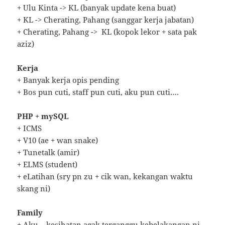
+ Ulu Kinta -> KL (banyak update kena buat)
+ KL -> Cherating, Pahang (sanggar kerja jabatan)
+ Cherating, Pahang -> KL (kopok lekor + sata pak
aziz)
Kerja
+ Banyak kerja opis pending
+ Bos pun cuti, staff pun cuti, aku pun cuti….
PHP + mySQL
+ ICMS
+ V10 (ae + wan snake)
+ Tunetalk (amir)
+ ELMS (student)
+ eLatihan (sry pn zu + cik wan, kekangan waktu
skang ni)
Family
+ Aku – kesihatan agak terganggu kebelakangan ni.