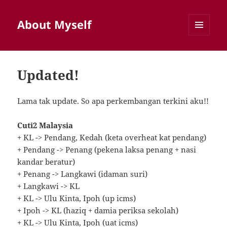
About Myself
MENU
AND
WIDGETS
Updated!
Lama tak update. So apa perkembangan terkini aku!!
Cuti2 Malaysia
+ KL -> Pendang, Kedah (keta overheat kat pendang)
+ Pendang -> Penang (pekena laksa penang + nasi
kandar beratur)
+ Penang -> Langkawi (idaman suri)
+ Langkawi -> KL
+ KL -> Ulu Kinta, Ipoh (up icms)
+ Ipoh -> KL (haziq + damia periksa sekolah)
+ KL -> Ulu Kinta, Ipoh (uat icms)