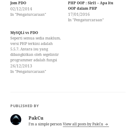
Jom PDO
PHP OOP : Siri1 – Apa itu
02/12/2014
OOP dalam PHP
17/01/2016
In "Pengaturcaraan"
In "Pengaturcaraan"
MySQLi vs PDO
Seperti semua sedia maklum,
versi PHP terkini adalah
5.5.7. Antara isu yang
dibangkitkan oleh segelintir
programmer adalah fungsi
mysql_* yang telah
26/12/2013
dideprecated mulai PHP
In "Pengaturcaraan"
5.5.0. Jadi walaupun kita
masih menggunakan server
yang menggunakan versi
PHP sebelum 5.5.0, adalah
disarankan agar kita
menukar fungsi mysql_* kita
PUBLISHED BY
kepada fungsi MySQLi atau
PDO.…
PakCu
I'm a simple person
View all posts by PakCu