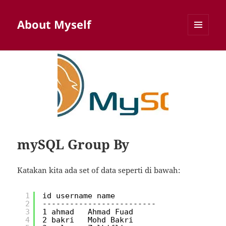
About Myself
MENU
AND
WIDGETS
mySQL Group By
Katakan kita ada set of data seperti di bawah:
1
id username name
2
-------------------------
3
1 ahmad   Ahmad Fuad
4
2 bakri   Mohd Bakri