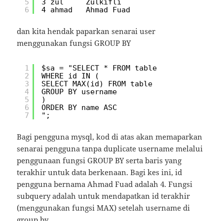
5
3 zul     Zulkifli
6
4 ahmad   Ahmad Fuad
dan kita hendak paparkan senarai user
menggunakan fungsi GROUP BY
1
$sa = "SELECT * FROM table
2
WHERE id IN (
3
SELECT MAX(id) FROM table
4
GROUP BY username
5
)
6
ORDER BY name ASC
7
";
Bagi pengguna mysql, kod di atas akan memaparkan
senarai pengguna tanpa duplicate username melalui
penggunaan fungsi GROUP BY serta baris yang
terakhir untuk data berkenaan. Bagi kes ini, id
pengguna bernama Ahmad Fuad adalah 4. Fungsi
subquery adalah untuk mendapatkan id terakhir
(menggunakan fungsi MAX) setelah username di
group by.