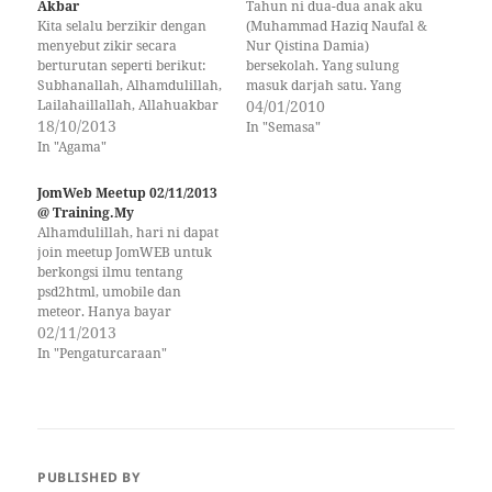
Akbar
Tahun ni dua-dua anak aku
Kita selalu berzikir dengan
(Muhammad Haziq Naufal &
menyebut zikir secara
Nur Qistina Damia)
berturutan seperti berikut:
bersekolah. Yang sulung
Subhanallah, Alhamdulillah,
masuk darjah satu. Yang
Lailahaillallah, Allahuakbar
kedua masuk Tadika Sri
04/01/2010
dan Lahawlawala
18/10/2013
Wawasan (5 tahun). Aku
In "Semasa"
Quwwataillabillahilaliyyilaz
ambil cuti, mudah sikit nak
In "Agama"
im. Tetapi berapa ramaikah
uruskan anak. Dalam
dari kita yang mengkaji
kepayahan sedang
JomWeb Meetup 02/11/2013
apakah maksud zikir-zikir
mengandung nak masuk 2
@ Training.My
tersebut. Saya rasa dari segi
bulan, Nana sibuk
Alhamdulillah, hari ni dapat
bahasa hampir semua dari
menguruskan anak. Syukur
join meetup JomWEB untuk
kita tahu maksudnya. Cuma
aku ada isteri…
berkongsi ilmu tentang
dari segi huraian maksud
psd2html, umobile dan
setiap zikir tersebut tidak
meteor. Hanya bayar
ramai yang…
RM10.00 untuk join sesi kali
02/11/2013
ini. Kalau hendak
In "Pengaturcaraan"
dibandingkan dengan ilmu
yang diperolehi + makan
tengahari, rasanya RM10.00
apalah sangat. Ramai juga
yang hadir sekitar 12 orang
hadir. PakCu masuk agak
PUBLISHED BY
lambat, dalam…