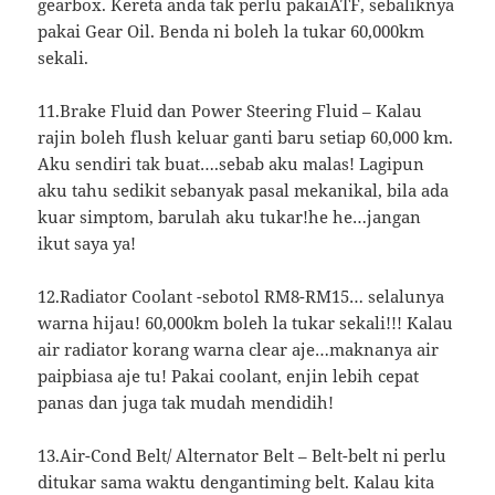
gearbox. Kereta anda tak perlu pakaiATF, sebaliknya
pakai Gear Oil. Benda ni boleh la tukar 60,000km
sekali.
11.Brake Fluid dan Power Steering Fluid – Kalau
rajin boleh flush keluar ganti baru setiap 60,000 km.
Aku sendiri tak buat….sebab aku malas! Lagipun
aku tahu sedikit sebanyak pasal mekanikal, bila ada
kuar simptom, barulah aku tukar!he he…jangan
ikut saya ya!
12.Radiator Coolant -sebotol RM8-RM15… selalunya
warna hijau! 60,000km boleh la tukar sekali!!! Kalau
air radiator korang warna clear aje…maknanya air
paipbiasa aje tu! Pakai coolant, enjin lebih cepat
panas dan juga tak mudah mendidih!
13.Air-Cond Belt/ Alternator Belt – Belt-belt ni perlu
ditukar sama waktu dengantiming belt. Kalau kita