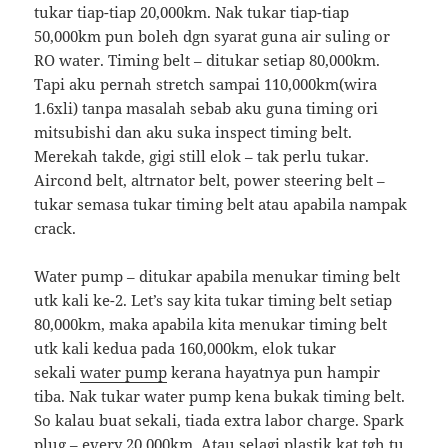
tukar tiap-tiap 20,000km. Nak tukar tiap-tiap
50,000km pun boleh dgn syarat guna air suling or
RO water. Timing belt – ditukar setiap 80,000km.
Tapi aku pernah stretch sampai 110,000km(wira
1.6xli) tanpa masalah sebab aku guna timing ori
mitsubishi dan aku suka inspect timing belt.
Merekah takde, gigi still elok – tak perlu tukar.
Aircond belt, altrnator belt, power steering belt –
tukar semasa tukar timing belt atau apabila nampak
crack.
Water pump – ditukar apabila menukar timing belt
utk kali ke-2. Let’s say kita tukar timing belt setiap
80,000km, maka apabila kita menukar timing belt
utk kali kedua pada 160,000km, elok tukar
sekali
water pump
kerana hayatnya pun hampir
tiba. Nak tukar water pump kena bukak timing belt.
So kalau buat sekali, tiada extra labor charge. Spark
plug – every 20,000km. Atau selagi plastik kat tgh tu