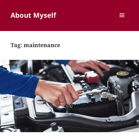
About Myself
MENU
AND
WIDGETS
Tag:
maintenance