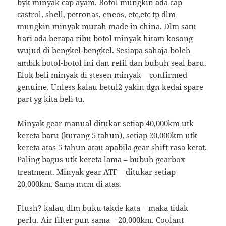
byk minyak cap ayam. Botol mungkin ada cap
castrol, shell, petronas, eneos, etc,etc tp dlm
mungkin minyak murah made in china. Dlm satu
hari ada berapa ribu botol minyak hitam kosong
wujud di bengkel-bengkel. Sesiapa sahaja boleh
ambik botol-botol ini dan refil dan bubuh seal baru.
Elok beli minyak di stesen minyak – confirmed
genuine. Unless kalau betul2 yakin dgn kedai spare
part yg kita beli tu.
Minyak gear manual ditukar setiap 40,000km utk
kereta baru (kurang 5 tahun), setiap 20,000km utk
kereta atas 5 tahun atau apabila gear shift rasa ketat.
Paling bagus utk kereta lama – bubuh gearbox
treatment. Minyak gear ATF – ditukar setiap
20,000km. Sama mcm di atas.
Flush? kalau dlm buku takde kata – maka tidak
perlu.
Air filter
pun sama – 20,000km. Coolant –