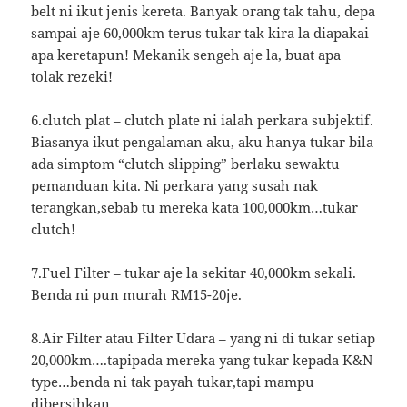
belt ni ikut jenis kereta. Banyak orang tak tahu, depa
sampai aje 60,000km terus tukar tak kira la diapakai
apa keretapun! Mekanik sengeh aje la, buat apa
tolak rezeki!
6.clutch plat – clutch plate ni ialah perkara subjektif.
Biasanya ikut pengalaman aku, aku hanya tukar bila
ada simptom “clutch slipping” berlaku sewaktu
pemanduan kita. Ni perkara yang susah nak
terangkan,sebab tu mereka kata 100,000km…tukar
clutch!
7.Fuel Filter – tukar aje la sekitar 40,000km sekali.
Benda ni pun murah RM15-20je.
8.Air Filter atau Filter Udara – yang ni di tukar setiap
20,000km….tapipada mereka yang tukar kepada K&N
type…benda ni tak payah tukar,tapi mampu
dibersihkan.