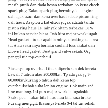
masih putih dan tiada kesan terbakar. So kena check
spark plug. Kalau spark plug berminyak – engine
dah agak uzur dan kena overhaul sebab piston ring
dah haus. Asap biru kat ekzos jugak adalah tanda
piston ring haus i.e. minyak hitam terbakar. BTW,
ini bukan service biasa. Dah kira major work jugak.
Head gasket – tukar apabila minyak leaking kat area
tu. Atau sekiranya berlaku coolant loss akibat dari
blown head gasket. Buat grind valve sekali. Org
panggil nie top-overhaul.
Biasanya top overhaul tidak diperlukan dek kereta
bawah 7 tahun atau 200,000km. Tp ada gak yg 7-
80,000km/kurang 5 tahun dah kena top
overhaulsebab suka lenjan engine. Dok main red
line manjang. Ini pun major work la jugakskit.
Brake pad – tukar bila haus atau bila rasa brake
kurang mengigit. Biasanya kereta 3-4 tahun sekali.