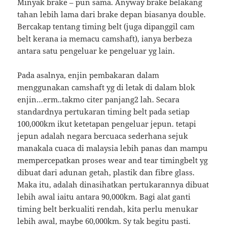
Minyak brake – pun sama. Anyway brake belakang
tahan lebih lama dari brake depan biasanya double.
Bercakap tentang timing belt (juga dipanggil cam
belt kerana ia memacu camshaft), ianya berbeza
antara satu pengeluar ke pengeluar yg lain.
Pada asalnya, enjin pembakaran dalam
menggunakan camshaft yg di letak di dalam blok
enjin…erm..takmo citer panjang2 lah. Secara
standardnya pertukaran timing belt pada setiap
100,000km ikut ketetapan pengeluar jepun. tetapi
jepun adalah negara bercuaca sederhana sejuk
manakala cuaca di malaysia lebih panas dan mampu
mempercepatkan proses wear and tear timingbelt yg
dibuat dari adunan getah, plastik dan fibre glass.
Maka itu, adalah dinasihatkan pertukarannya dibuat
lebih awal iaitu antara 90,000km. Bagi alat ganti
timing belt berkualiti rendah, kita perlu menukar
lebih awal, maybe 60,000km. Sy tak begitu pasti.