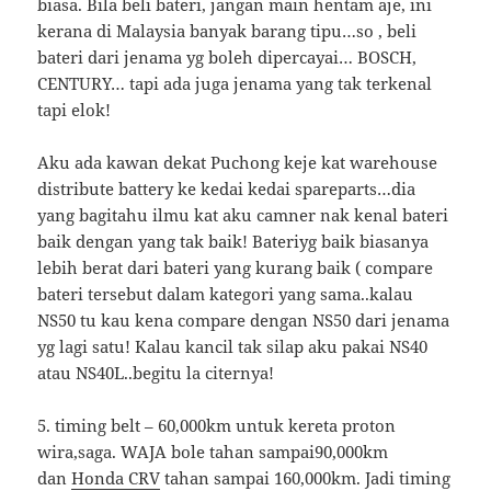
biasa. Bila beli bateri, jangan main hentam aje, ini
kerana di Malaysia banyak barang tipu…so , beli
bateri dari jenama yg boleh dipercayai… BOSCH,
CENTURY… tapi ada juga jenama yang tak terkenal
tapi elok!
Aku ada kawan dekat Puchong keje kat warehouse
distribute battery ke kedai kedai spareparts…dia
yang bagitahu ilmu kat aku camner nak kenal bateri
baik dengan yang tak baik! Bateriyg baik biasanya
lebih berat dari bateri yang kurang baik ( compare
bateri tersebut dalam kategori yang sama..kalau
NS50 tu kau kena compare dengan NS50 dari jenama
yg lagi satu! Kalau kancil tak silap aku pakai NS40
atau NS40L..begitu la citernya!
5. timing belt – 60,000km untuk kereta proton
wira,saga. WAJA bole tahan sampai90,000km
dan
Honda CRV
tahan sampai 160,000km. Jadi timing