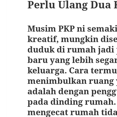
Perlu Ulang Dua 
Musim PKP ni semaki
kreatif, mungkin dis
duduk di rumah jadi
baru yang lebih sega
keluarga.
Cara term
menimbulkan ruang y
adalah dengan pengg
pada dinding rumah. 
mengecat rumah tid