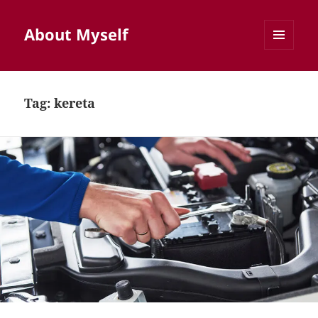
About Myself
MENU
AND
WIDGETS
Tag:
kereta