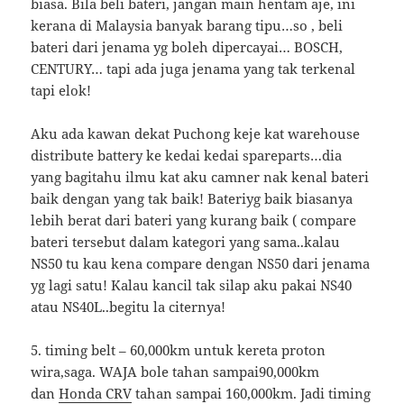
biasa. Bila beli bateri, jangan main hentam aje, ini
kerana di Malaysia banyak barang tipu…so , beli
bateri dari jenama yg boleh dipercayai… BOSCH,
CENTURY… tapi ada juga jenama yang tak terkenal
tapi elok!
Aku ada kawan dekat Puchong keje kat warehouse
distribute battery ke kedai kedai spareparts…dia
yang bagitahu ilmu kat aku camner nak kenal bateri
baik dengan yang tak baik! Bateriyg baik biasanya
lebih berat dari bateri yang kurang baik ( compare
bateri tersebut dalam kategori yang sama..kalau
NS50 tu kau kena compare dengan NS50 dari jenama
yg lagi satu! Kalau kancil tak silap aku pakai NS40
atau NS40L..begitu la citernya!
5. timing belt – 60,000km untuk kereta proton
wira,saga. WAJA bole tahan sampai90,000km
dan
Honda CRV
tahan sampai 160,000km. Jadi timing