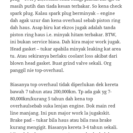
masih putih dan tiada kesan terbakar. So kena check
spark plug. Kalau spark plug berminyak – engine
dah agak uzur dan kena overhaul sebab piston ring
dah haus. Asap biru kat ekzos jugak adalah tanda
piston ring haus i.e. minyak hitam terbakar. BTW,
ini bukan service biasa. Dah kira major work jugak.
Head gasket – tukar apabila minyak leaking kat area
tu. Atau sekiranya berlaku coolant loss akibat dari
blown head gasket. Buat grind valve sekali. Org
panggil nie top-overhaul.
Biasanya top overhaul tidak diperlukan dek kereta
bawah 7 tahun atau 200,000km. Tp ada gak yg 7-
80,000km/kurang 5 tahun dah kena top
overhaulsebab suka lenjan engine. Dok main red
line manjang. Ini pun major work la jugakskit.
Brake pad – tukar bila haus atau bila rasa brake
kurang mengigit. Biasanya kereta 3-4 tahun sekali.