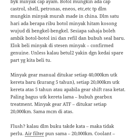
byk minyak cap ayam. Botol mungkin ada cap
castrol, shell, petronas, eneos, etc,etc tp dlm
mungkin minyak murah made in china. Dlm satu
hari ada berapa ribu botol minyak hitam kosong
wujud di bengkel-bengkel. Sesiapa sahaja boleh
ambik botol-botol ini dan refil dan bubuh seal baru.
Elok beli minyak di stesen minyak – confirmed
genuine. Unless kalau betul2 yakin dgn kedai spare
part yg kita beli tu.
Minyak gear manual ditukar setiap 40,000km utk
kereta baru (kurang 5 tahun), setiap 20,000km utk
kereta atas 5 tahun atau apabila gear shift rasa ketat.
Paling bagus utk kereta lama – bubuh gearbox
treatment. Minyak gear ATF – ditukar setiap
20,000km. Sama mcm di atas.
Flush? kalau dlm buku takde kata – maka tidak
perlu.
Air filter
pun sama – 20,000km. Coolant –