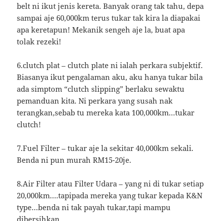
belt ni ikut jenis kereta. Banyak orang tak tahu, depa
sampai aje 60,000km terus tukar tak kira la diapakai
apa keretapun! Mekanik sengeh aje la, buat apa
tolak rezeki!
6.clutch plat – clutch plate ni ialah perkara subjektif.
Biasanya ikut pengalaman aku, aku hanya tukar bila
ada simptom “clutch slipping” berlaku sewaktu
pemanduan kita. Ni perkara yang susah nak
terangkan,sebab tu mereka kata 100,000km…tukar
clutch!
7.Fuel Filter – tukar aje la sekitar 40,000km sekali.
Benda ni pun murah RM15-20je.
8.Air Filter atau Filter Udara – yang ni di tukar setiap
20,000km….tapipada mereka yang tukar kepada K&N
type…benda ni tak payah tukar,tapi mampu
dibersihkan.