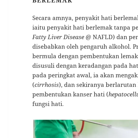
BERLEMAK
Secara amnya, penyakit hati berlema
iaitu penyakit hati berlemak tanpa p
Fatty Liver Disease
@ NAFLD) dan peny
disebabkan oleh pengaruh alkohol.
bermula dengan pembentukan lemak b
disusuli dengan keradangan pada hat
pada peringkat awal, ia akan mengak
(
cirrhosis
), dan sekiranya berlaruta
pembentukan kanser hati (
hepatocell
fungsi hati.