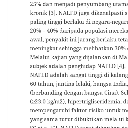
25% dan menjadi penyumbang utama 
kronik [3]. NALFD juga dikenalpasti 
paling tinggi berlaku di negara-nega
20% – 40% daripada populasi mereka.
awal, penyakit ini jarang berlaku te
meningkat sehingga melibatkan 30% 
Melalui kajian yang dijalankan di Ma
subjek adalah penghidap NAFLD [4]. M
NAFLD adalah sangat tinggi di kalan
60 tahun, jantina lelaki, bangsa India
(berbanding dengan bangsa Cina). Sela
(≥23.0 kg/m2), hipertrigliseridemia, 
mempengaruhi faktor risiko untuk 
yang sama turut dibuktikan melalui 
SC et al [5]. NAFLD turut dikaitkan 