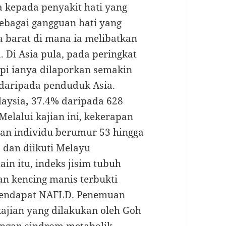
kepada penyakit hati yang
sebagai gangguan hati yang
ra barat di mana ia melibatkan
 Di Asia pula, pada peringkat
tapi ianya dilaporkan semakin
daripada penduduk Asia.
laysia
,
37.4% daripada 628
elalui kajian ini, kekerapan
gan individu berumur 53 hingga
, dan diikuti Melayu
in itu, indeks jisim tubuh
dan kencing manis terbukti
mendapat NAFLD. Penemuan
kajian yang dilakukan oleh Goh
dengan sindrom metabolik,