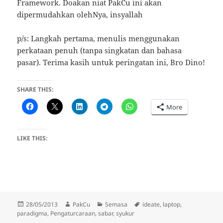
Framework. Doakan niat PakCu ini akan
dipermudahkan olehNya, insyallah
p/s: Langkah pertama, menulis menggunakan
perkataan penuh (tanpa singkatan dan bahasa
pasar). Terima kasih untuk peringatan ini, Bro Dino!
SHARE THIS:
More
LIKE THIS:
Posted
Author
Categories
Tags
28/05/2013
PakCu
Semasa
ideate
,
laptop
,
on
paradigma
,
Pengaturcaraan
,
sabar
,
syukur