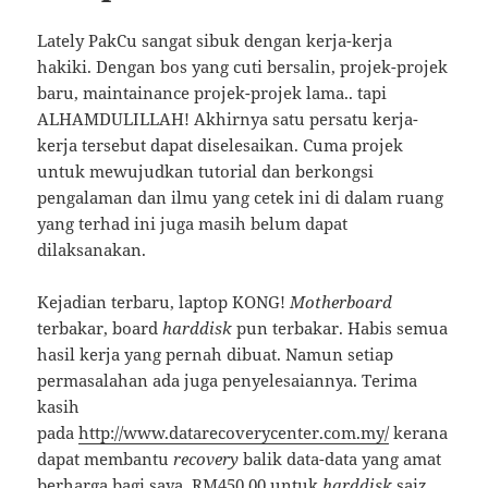
Lately PakCu sangat sibuk dengan kerja-kerja
hakiki. Dengan bos yang cuti bersalin, projek-projek
baru, maintainance projek-projek lama.. tapi
ALHAMDULILLAH! Akhirnya satu persatu kerja-
kerja tersebut dapat diselesaikan. Cuma projek
untuk mewujudkan tutorial dan berkongsi
pengalaman dan ilmu yang cetek ini di dalam ruang
yang terhad ini juga masih belum dapat
dilaksanakan.
Kejadian terbaru, laptop KONG!
Motherboard
terbakar, board
harddisk
pun terbakar. Habis semua
hasil kerja yang pernah dibuat. Namun setiap
permasalahan ada juga penyelesaiannya. Terima
kasih
pada
http://www.datarecoverycenter.com.my/
kerana
dapat membantu
recovery
balik data-data yang amat
berharga bagi saya. RM450.00 untuk
harddisk
saiz