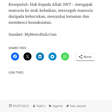
Kesepuluh: Hak kepada Allah SWT – mengajak
manusia ke arah kebaikan, mencegah manusia
daripada keburukan, menyukai ketaatan dan
membenci kemaksiatan.
Sumber: MyNewsHub.Com
SHARE THIS:
More
LIKE THIS:
Posted
Author
Categories
Tags
05/07/2012
PakCu
Agama
hak
,
wasiat
on