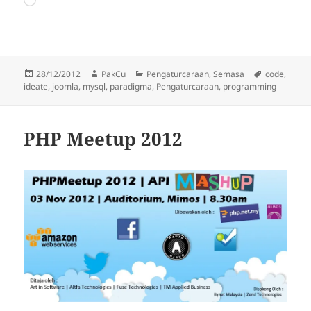
Loading…
Posted
Author
Categories
Tags
28/12/2012
PakCu
Pengaturcaraan
,
Semasa
code
,
on
ideate
,
joomla
,
mysql
,
paradigma
,
Pengaturcaraan
,
programming
PHP Meetup 2012