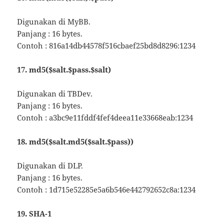
Digunakan di MyBB.
Panjang : 16 bytes.
Contoh : 816a14db44578f516cbaef25bd8d8296:1234
17. md5($salt.$pass.$salt)
Digunakan di TBDev.
Panjang : 16 bytes.
Contoh : a3bc9e11fddf4fef4deea11e33668eab:1234
18. md5($salt.md5($salt.$pass))
Digunakan di DLP.
Panjang : 16 bytes.
Contoh : 1d715e52285e5a6b546e442792652c8a:1234
19. SHA-1