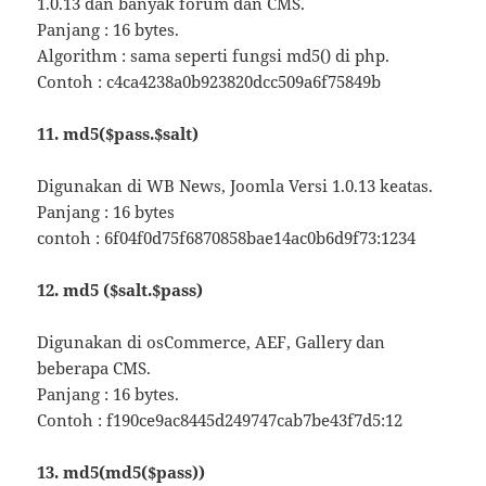
1.0.13 dan banyak forum dan CMS.
Panjang : 16 bytes.
Algorithm : sama seperti fungsi md5() di php.
Contoh : c4ca4238a0b923820dcc509a6f75849b
11. md5($pass.$salt)
Digunakan di WB News, Joomla Versi 1.0.13 keatas.
Panjang : 16 bytes
contoh : 6f04f0d75f6870858bae14ac0b6d9f73:1234
12. md5 ($salt.$pass)
Digunakan di osCommerce, AEF, Gallery dan
beberapa CMS.
Panjang : 16 bytes.
Contoh : f190ce9ac8445d249747cab7be43f7d5:12
13. md5(md5($pass))