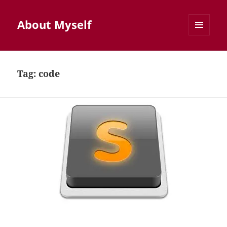
About Myself
MENU
AND
WIDGETS
Tag:
code