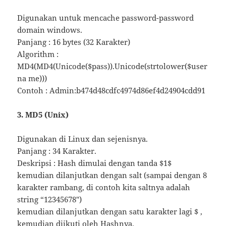
Digunakan untuk mencache password-password
domain windows.
Panjang : 16 bytes (32 Karakter)
Algorithm :
MD4(MD4(Unicode($pass)).Unicode(strtolower($user
na me)))
Contoh : Admin:b474d48cdfc4974d86ef4d24904cdd91
3. MD5 (Unix)
Digunakan di Linux dan sejenisnya.
Panjang : 34 Karakter.
Deskripsi : Hash dimulai dengan tanda $1$
kemudian dilanjutkan dengan salt (sampai dengan 8
karakter rambang, di contoh kita saltnya adalah
string “12345678″)
kemudian dilanjutkan dengan satu karakter lagi $ ,
kemudian diikuti oleh Hashnya.