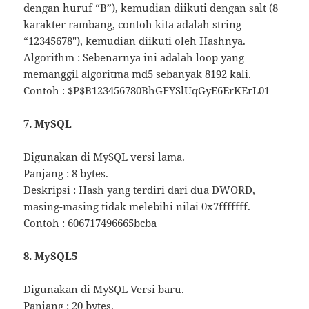
dengan huruf “B”), kemudian diikuti dengan salt (8
karakter rambang, contoh kita adalah string
“12345678″), kemudian diikuti oleh Hashnya.
Algorithm : Sebenarnya ini adalah loop yang
memanggil algoritma md5 sebanyak 8192 kali.
Contoh : $P$B123456780BhGFYSlUqGyE6ErKErL01
7. MySQL
Digunakan di MySQL versi lama.
Panjang : 8 bytes.
Deskripsi : Hash yang terdiri dari dua DWORD,
masing-masing tidak melebihi nilai 0x7fffffff.
Contoh : 606717496665bcba
8. MySQL5
Digunakan di MySQL Versi baru.
Panjang : 20 bytes.