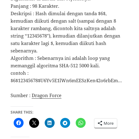
Panjang : 98 Karakter.
Deskripsi : Hash dimulai dengan tanda $6$,
kemudian diikuti dengan salt (sampai dengan 8
karakter rambang, dicontoh kita saltnya adalah
string “12345678″), kemudian dilanjutkan dengan
satu karakter lagi $, kemudian diikuti hash
sebenarnya.
Algorithm : Sebenarnya ini adalah loop yang
memanggil algoritma SHA-512 5000 kali.
contoh :
$6$12345678$U6Yv5E1lWn6mEESzKen42o6rbEm…
Sumber :
Dragon Force
SHARE THIS:
More