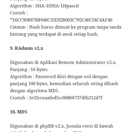
Algorithm : SHA-1(SHA-1($pass))
Contoh :
*E6CC90B878B948C35E92B003C792C46C58C4AF40
Catatan : Hash harus dimuat ke program tanpa tanda
bintang yang terdapat di awal setiap hash.
9. RAdmin v2.x
Digunakan di Aplikasi Remote Administrator v2.x.
Panjang : 16 bytes.
Algorithm : Password diisi dengan nol dengan
panjang 100 bytes, kemudian seluruh string dihash
dengan algoritma MD5.
Contoh : 5e32cceaafed5cc80866737dfb212d7f
10. MD5
Digunakan di phpBB v2.x, Joomla versi di bawah