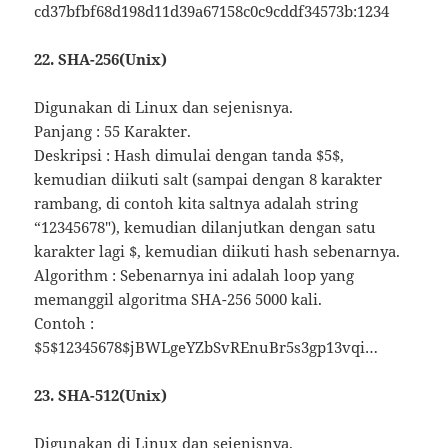
cd37bfbf68d198d11d39a67158c0c9cddf34573b:1234
22. SHA-256(Unix)
Digunakan di Linux dan sejenisnya.
Panjang : 55 Karakter.
Deskripsi : Hash dimulai dengan tanda $5$,
kemudian diikuti salt (sampai dengan 8 karakter
rambang, di contoh kita saltnya adalah string
“12345678″), kemudian dilanjutkan dengan satu
karakter lagi $, kemudian diikuti hash sebenarnya.
Algorithm : Sebenarnya ini adalah loop yang
memanggil algoritma SHA-256 5000 kali.
Contoh :
$5$12345678$jBWLgeYZbSvREnuBr5s3gp13vqi…
23. SHA-512(Unix)
Digunakan di Linux dan sejenisnya.