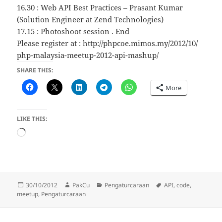
16.30 : Web API Best Practices – Prasant Kumar
(Solution Engineer at Zend Technologies)
17.15 : Photoshoot session . End
Please register at : http://phpcoe.mimos.my/
2012/10/
php-malaysia-meetup-2012-ap
i-mashup/
SHARE THIS:
More
LIKE THIS:
Loading…
Posted
Author
Categories
Tags
30/10/2012
PakCu
Pengaturcaraan
API
,
code
,
on
meetup
,
Pengaturcaraan