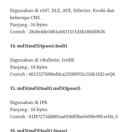
Digunakan di e107, DLE, AVE, Diferior, Koobi dan
beberapa CMS.
Panjang : 16 bytes.
Contoh : 28c8edde3d61a0411511d3b1866f0636
14. md5(md5($pass).$salt)
Digunakan di vBulletin, IceBB.
Panjang ; 16 bytes.
Contoh : 6011527690eddca23580955c216b1fd2:wQ6
15. md5(md5($salt).md5($pass))
Digunakan di IPB.
Panjang : 16 bytes.
Contoh : 81f87275dd805aa018df8befe09fe9f8:wH6_S
16. md5(md5($salt).$pass)