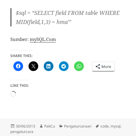
$sql = “SELECT field FROM table WHERE
MID(field,1,3) = hma'”
Sumber:
mySQL.Com
SHARE THIS:
More
LIKE THIS:
Loading…
Posted
Author
Categories
Tags
30/06/2013
PakCu
Pengaturcaraan
code
,
mysql
,
on
pengaturcara