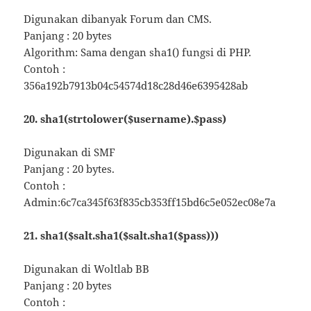
Digunakan dibanyak Forum dan CMS.
Panjang : 20 bytes
Algorithm: Sama dengan sha1() fungsi di PHP.
Contoh :
356a192b7913b04c54574d18c28d46e6395428ab
20. sha1(strtolower($username).$pass)
Digunakan di SMF
Panjang : 20 bytes.
Contoh :
Admin:6c7ca345f63f835cb353ff15bd6c5e052ec08e7a
21. sha1($salt.sha1($salt.sha1($pass)))
Digunakan di Woltlab BB
Panjang : 20 bytes
Contoh :