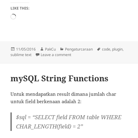
LIKE THIS:
Loading…
Posted
Author
Categories
Tags
11/05/2016
PakCu
Pengaturcaraan
code
,
plugin
,
on
on Sublime Text 3 Plugin For Fast Codi
sublime text
Leave a comment
mySQL String Functions
Untuk mendapatkan result dimana jumlah char
untuk field berkenaan adalah 2:
$sql = “SELECT field FROM table WHERE
CHAR_LENGTH(field) = 2”