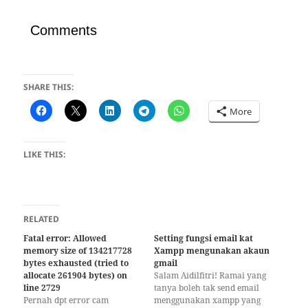
Comments
SHARE THIS:
More
LIKE THIS:
RELATED
Fatal error: Allowed
Setting fungsi email kat
memory size of 134217728
Xampp mengunakan akaun
bytes exhausted (tried to
gmail
allocate 261904 bytes) on
Salam Aidilfitri! Ramai yang
line 2729
tanya boleh tak send email
Pernah dpt error cam
menggunakan xampp yang