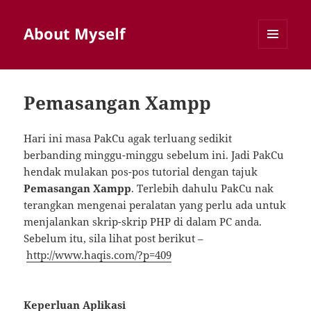
About Myself
MENU
AND
WIDGETS
Pemasangan Xampp
Hari ini masa PakCu agak terluang sedikit
berbanding minggu-minggu sebelum ini. Jadi PakCu
hendak mulakan pos-pos tutorial dengan tajuk
Pemasangan Xampp
. Terlebih dahulu PakCu nak
terangkan mengenai peralatan yang perlu ada untuk
menjalankan skrip-skrip PHP di dalam PC anda.
Sebelum itu, sila lihat post berikut –
http://www.haqis.com/?p=409
Keperluan Aplikasi