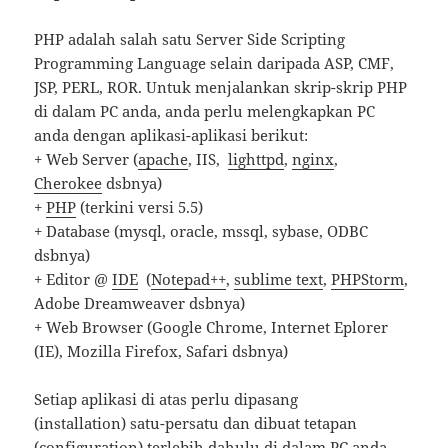
PHP adalah salah satu Server Side Scripting
Programming Language selain daripada ASP, CMF,
JSP, PERL, ROR. Untuk menjalankan skrip-skrip PHP
di dalam PC anda, anda perlu melengkapkan PC
anda dengan aplikasi-aplikasi berikut:
+ Web Server (
apache
, IIS,
lighttpd
,
nginx
,
Cherokee
dsbnya)
+
PHP
(terkini versi 5.5)
+ Database (mysql, oracle, mssql, sybase, ODBC
dsbnya)
+ Editor @
IDE
(
Notepad++
,
sublime text
,
PHPStorm
,
Adobe Dreamweaver dsbnya)
+ Web Browser (Google Chrome, Internet Eplorer
(IE), Mozilla Firefox, Safari dsbnya)
Setiap aplikasi di atas perlu dipasang
(installation) satu-persatu dan dibuat tetapan
(configuration) terlebih dahulu di dalam PC anda.