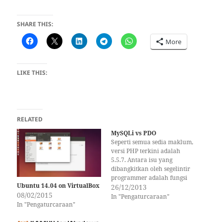
SHARE THIS:
More
LIKE THIS:
RELATED
MySQLi vs PDO
Seperti semua sedia maklum,
versi PHP terkini adalah
5.5.7. Antara isu yang
dibangkitkan oleh segelintir
programmer adalah fungsi
Ubuntu 14.04 on VirtualBox
mysql_* yang telah
26/12/2013
08/02/2015
dideprecated mulai PHP
In "Pengaturcaraan"
In "Pengaturcaraan"
5.5.0. Jadi walaupun kita
masih menggunakan server