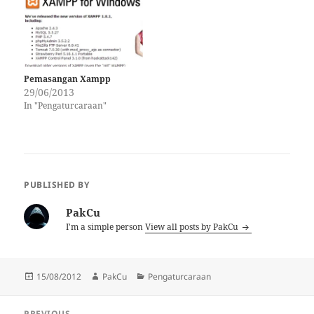
yang menggunakan versi
PHP sebelum 5.5.0, adalah
disarankan agar kita
menukar fungsi mysql_* kita
kepada fungsi MySQLi atau
PDO.…
Pemasangan Xampp
29/06/2013
In "Pengaturcaraan"
PUBLISHED BY
PakCu
I'm a simple person
View all posts by PakCu
Posted
Author
Categories
15/08/2012
PakCu
Pengaturcaraan
on
Post
PREVIOUS