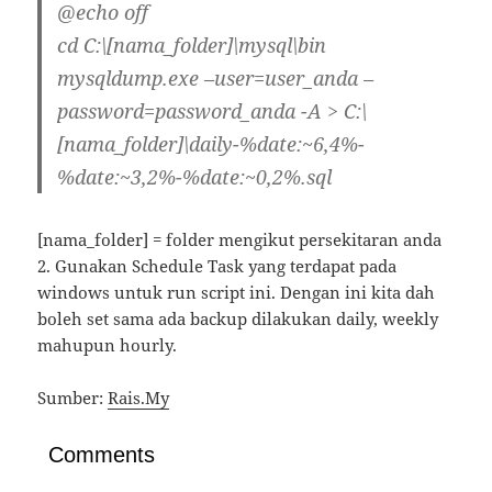
@echo off
cd C:\[nama_folder]\mysql\bin
mysqldump.exe –user=user_anda –
password=password_anda -A > C:\
[nama_folder]\daily-%date:~6,4%-
%date:~3,2%-%date:~0,2%.sql
[nama_folder] = folder mengikut persekitaran anda
2. Gunakan Schedule Task yang terdapat pada
windows untuk run script ini. Dengan ini kita dah
boleh set sama ada backup dilakukan daily, weekly
mahupun hourly.
Sumber:
Rais.My
Comments