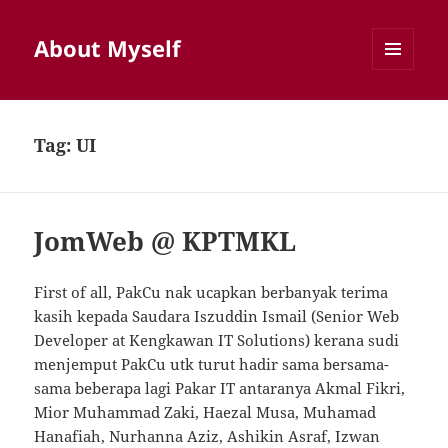
About Myself
MENU
AND
WIDGETS
Tag:
UI
JomWeb @ KPTMKL
First of all, PakCu nak ucapkan berbanyak terima
kasih kepada Saudara Iszuddin Ismail (Senior Web
Developer at Kengkawan IT Solutions) kerana sudi
menjemput PakCu utk turut hadir sama bersama-
sama beberapa lagi Pakar IT antaranya Akmal Fikri,
Mior Muhammad Zaki, Haezal Musa, Muhamad
Hanafiah, Nurhanna Aziz, Ashikin Asraf, Izwan