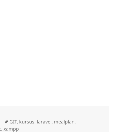
Tags
GIT
,
kursus
,
laravel
,
mealplan
,
t
,
xampp