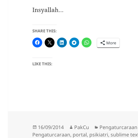
Insyallah…
SHARE THIS:
More
LIKE THIS:
Posted
Author
Categories
16/09/2014
PakCu
Pengaturcaraan
on
Pengaturcaraan
,
portal
,
psikiatri
,
sublime tex