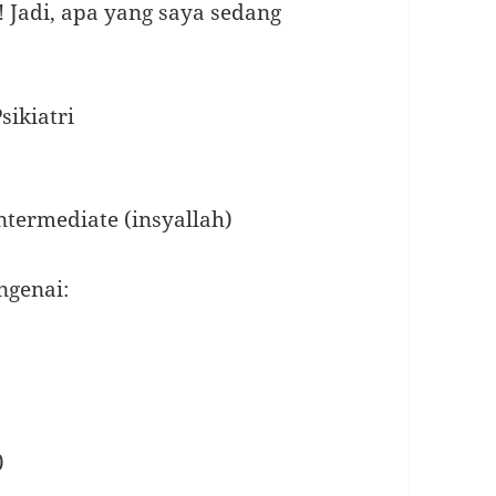
 Jadi, apa yang saya sedang
ikiatri
ntermediate (insyallah)
ngenai:
)